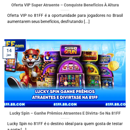
Oferta VIP Super Atraente – Conquiste Benefícios À Altura
Oferta VIP no 81FF é a oportunidade para jogadores no Brasil
aumentarem seus benefícios, desfrutando [...]
14
jan
Lucky Spin – Ganhe Prêmios Atraentes E Divirta-Se Na 81FF
Lucky Spin no 81FF é o destino ideal para quem gosta de testar
a sorte [...]