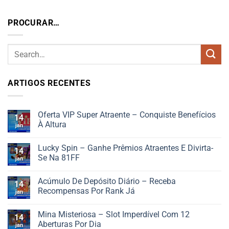
PROCURAR…
ARTIGOS RECENTES
Oferta VIP Super Atraente – Conquiste Benefícios
14
À Altura
jan
Nenhum
comentário
Lucky Spin – Ganhe Prêmios Atraentes E Divirta-
em
14
Oferta
Se Na 81FF
jan
VIP
Super
Nenhum
Atraente
comentário
Acúmulo De Depósito Diário – Receba
–
em
14
Conquiste
Lucky
Recompensas Por Rank Já
jan
Benefícios
Spin
À
–
Nenhum
Altura
Ganhe
comentário
Mina Misteriosa – Slot Imperdível Com 12
Prêmios
em
14
Atraentes
Acúmulo
Aberturas Por Dia
jan
E
De