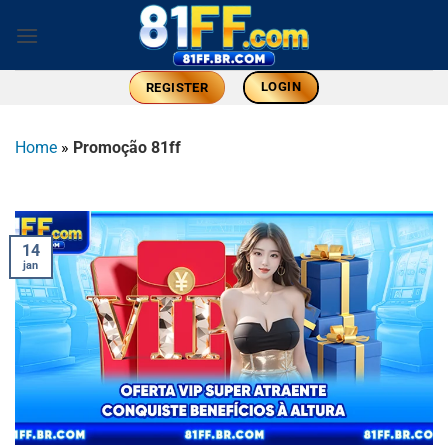
Skip
to
content
LOGIN
REGISTER
Home
»
Promoção 81ff
14
jan