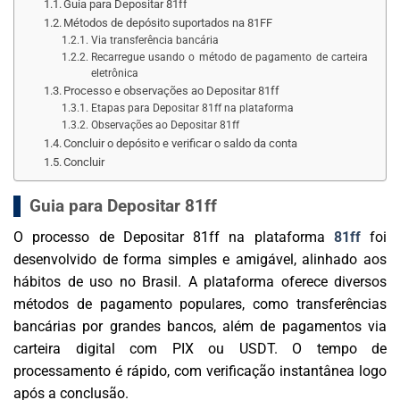
Guia para Depositar 81ff
Métodos de depósito suportados na 81FF
Via transferência bancária
Recarregue usando o método de pagamento de carteira
eletrônica
Processo e observações ao Depositar 81ff
Etapas para Depositar 81ff na plataforma
Observações ao Depositar 81ff
Concluir o depósito e verificar o saldo da conta
Concluir
Guia para Depositar 81ff
O processo de Depositar 81ff na plataforma
81ff
foi
desenvolvido de forma simples e amigável, alinhado aos
hábitos de uso no Brasil. A plataforma oferece diversos
métodos de pagamento populares, como transferências
bancárias por grandes bancos, além de pagamentos via
carteira digital com PIX ou USDT. O tempo de
processamento é rápido, com verificação instantânea logo
após a conclusão.