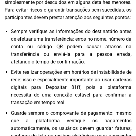
simplesmente por descuidos em alguns detalhes menores.
Para evitar riscos e garantir transações bem-sucedidas, os
participantes devem prestar atenção aos seguintes pontos:
Sempre verifique as informações do destinatário antes
de efetuar uma transferência: erros no nome, número da
conta ou código QR podem causar atrasos na
transferência ou enviá-la para a pessoa errada,
afetando o tempo de confirmação.
Evite realizar operações em horários de instabilidade de
rede: isso é especialmente importante ao usar carteiras
digitais para Depositar 81ff, pois a plataforma
necessita de uma conexão estável para confirmar a
transação em tempo real.
Guarde sempre o comprovante de pagamento: mesmo
que a plataforma verifique os pagamentos
automaticamente, os usuários devem guardar faturas,
capturas de tela ou recibos eletrônicos para apresentar