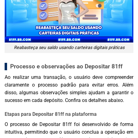
Reabasteça seu saldo usando carteiras digitais práticas
Processo e observações ao Depositar 81ff
Ao realizar uma transação, o usuário deve compreender
claramente o processo padrão para evitar erros. Além
disso, algumas observações simples ajudam a garantir o
sucesso em cada depósito. Confira os detalhes abaixo.
Etapas para Depositar 81ff na plataforma
O processo de Depositar 81ff foi desenvolvido de forma
intuitiva, permitindo que o usuário conclua a operação em